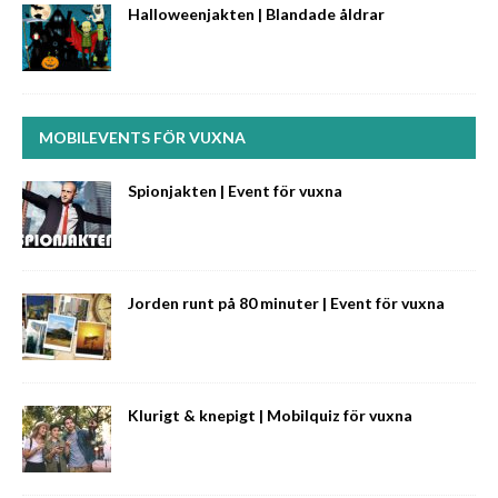
Halloweenjakten | Blandade åldrar
MOBILEVENTS FÖR VUXNA
Spionjakten | Event för vuxna
Jorden runt på 80 minuter | Event för vuxna
Klurigt & knepigt | Mobilquiz för vuxna