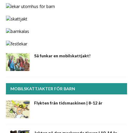
Så funkar en mobilskattjakt!
MOBILSKATTJAKTER FÖR BARN
Flykten från tidsmaskinen | 8-12 år
Jakten på den maskerade tjuven | 10-14 år