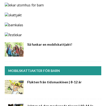
Så funkar en mobilskattjakt!
MOBILSKATTJAKTER FÖR BARN
Flykten från tidsmaskinen | 8-12 år
Jakten på den maskerade tjuven | 10-14 år