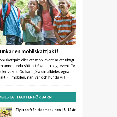
funkar en mobilskattjakt!
bilskattjakt eller ett mobilevent är ett riktigt
ch annorlunda sätt att fixa ett roligt event för
eller vuxna. Du kan göra din alldeles egna
jakt – i mobilen, när, var och hur du vill!
BILSKATTJAKTER FÖR BARN
Flykten från tidsmaskinen | 8-12 år