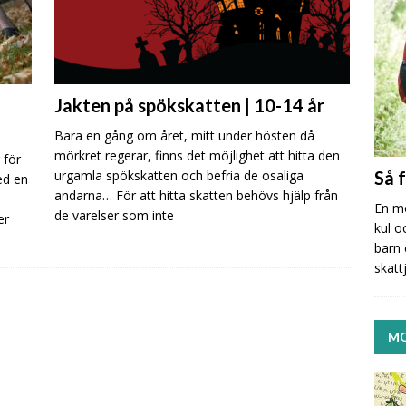
Jakten på spökskatten | 10-14 år
Bara en gång om året, mitt under hösten då
mörkret regerar, finns det möjlighet att hitta den
 för
urgamla spökskatten och befria de osaliga
Så 
ed en
andarna… För att hitta skatten behövs hjälp från
En mo
de varelser som inte
er
kul o
barn 
skatt
MO