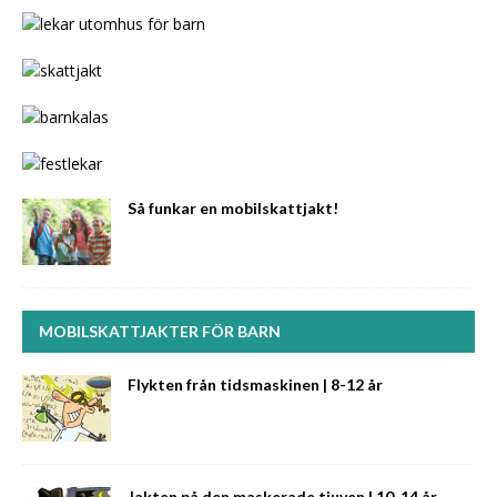
Så funkar en mobilskattjakt!
MOBILSKATTJAKTER FÖR BARN
Flykten från tidsmaskinen | 8-12 år
Jakten på den maskerade tjuven | 10-14 år