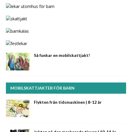
Så funkar en mobilskattjakt!
MOBILSKATTJAKTER FÖR BARN
Flykten från tidsmaskinen | 8-12 år
Jakten på den maskerade tjuven | 10-14 år