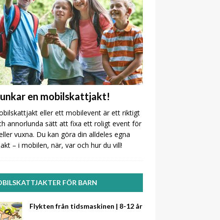
funkar en mobilskattjakt!
bilskattjakt eller ett mobilevent är ett riktigt
ch annorlunda sätt att fixa ett roligt event för
eller vuxna. Du kan göra din alldeles egna
jakt – i mobilen, när, var och hur du vill!
BILSKATTJAKTER FÖR BARN
Flykten från tidsmaskinen | 8-12 år