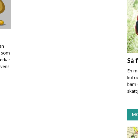
en
r som
erkar
Så 
uvens
En mo
kul o
barn 
skatt
MO