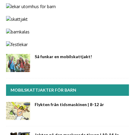
Så funkar en mobilskattjakt!
MOBILSKATTJAKTER FÖR BARN
Flykten från tidsmaskinen | 8-12 år
Jakten på den maskerade tjuven | 10-14 år